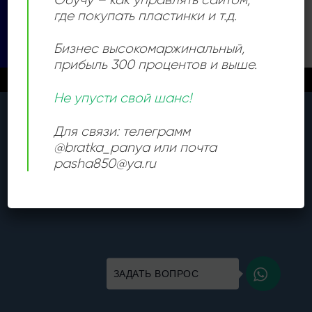
Visa
PayPal
Stripe
MasterCard
Cash
где покупать пластинки и т.д.
On
КАТАЛОГ
Delivery
Бизнес высокомаржинальный
,
Copyright 2026 ©
Все права защищены
прибыль 300 процентов и выше.
Новые поступления каждый день
Закрыть
Не упусти свой шанс!
Для связи: телеграмм
@bratka_panya или почта
pasha850@ya.ru
ЗАДАТЬ ВОПРОС