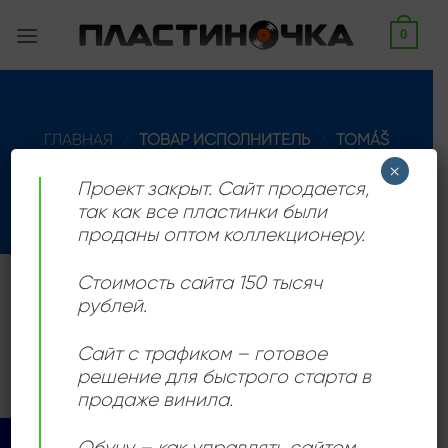
Skip
0
to
content
ГЛАВНАЯ
/
ТОВАР ИСПОЛНИТЕЛЬ
/
TOMÁŠ
SEIDMANN
×
Проект закрыт. Сайт продается,
ФИЛЬТРАЦИЯ
так как все пластинки были
проданы оптом коллекционеру.
Стоимость сайта 150 тысяч
Словацкий композитор и пианист. Родился 1927 г.
рублей.
Товаров, соответствующих вашему запросу, не
Сайт с трафиком – готовое
обнаружено.
решение для быстрого старта в
продаже винила.
Обучу – как управлять сайтом,