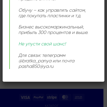
Add to
wishlist
Обучу – как управлять сайтом,
где покупать пластинки и т.д.
Бизнес высокомаржинальный
,
прибыль 300 процентов и выше.
АЛЬТЕРНАТИВНЫЙ РОК
Не упусти свой шанс!
Tirez Tirez – Social
Responsibility
1440,00
₽
Для связи: телеграмм
@bratka_panya или почта
Продается: Интернет-магазин
pasha850@ya.ru
Пластиночка
Продано
Visa
PayPal
Stripe
MasterCard
Cash
On
КАТАЛОГ