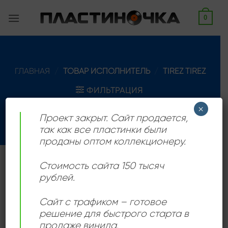
Skip
0
to
content
ГЛАВНАЯ
/
ТОВАР ИСПОЛНИТЕЛЬ
/
TIREZ TIREZ
ФИЛЬТРАЦИЯ
×
Проект закрыт. Сайт продается,
так как все пластинки были
проданы оптом коллекционеру.
Стоимость сайта 150 тысяч
Американская рок группа под управлением Микела
рублей.
Роуза. Активность группы пришлось на период с 1978
по 1988 год,
Сайт с трафиком – готовое
решение для быстрого старта в
продаже винила.