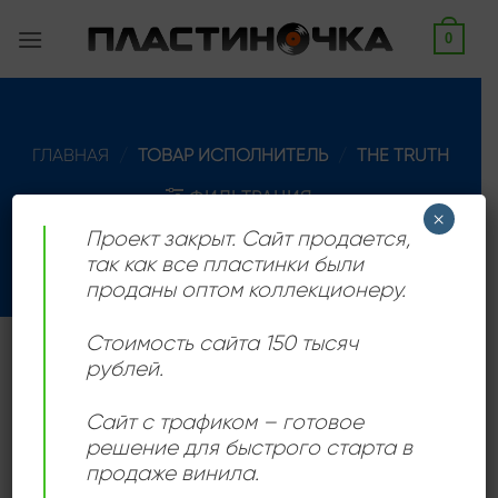
Skip
0
to
content
ГЛАВНАЯ
/
ТОВАР ИСПОЛНИТЕЛЬ
/
THE TRUTH
ФИЛЬТРАЦИЯ
×
Проект закрыт. Сайт продается,
так как все пластинки были
проданы оптом коллекционеру.
Стоимость сайта 150 тысяч
Рок банда из Англии, активная в 80 годах, но в
рублей.
настоящее время все еще выпускает новый
Сайт с трафиком – готовое
материал.
решение для быстрого старта в
продаже винила.