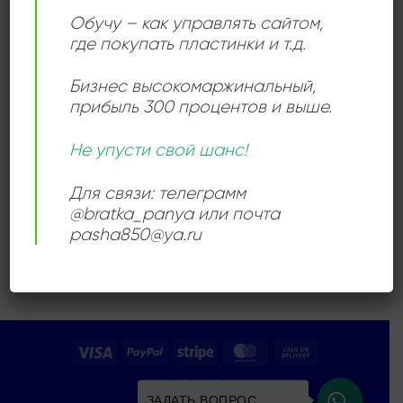
Add to
Обучу – как управлять сайтом,
wishlist
где покупать пластинки и т.д.
Бизнес высокомаржинальный
,
прибыль 300 процентов и выше.
Не упусти свой шанс!
ПОП РОК
The Truth – Playground
1200,00
₽
Для связи: телеграмм
@bratka_panya или почта
Продается: Интернет-магазин
pasha850@ya.ru
Пластиночка
Продано
Visa
PayPal
Stripe
MasterCard
Cash
On
КАТАЛОГ
Delivery
ЗАДАТЬ ВОПРОС