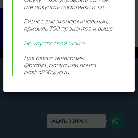
где покупать пластинки и т.д.
Visa
PayPal
Stripe
MasterCard
Cash
Бизнес высокомаржинальный
,
On
прибыль 300 процентов и выше.
КАТАЛОГ
Delivery
Copyright 2026 ©
Все права защищены
Не упусти свой шанс!
Новые поступления каждый день
Закрыть
Для связи: телеграмм
@bratka_panya или почта
pasha850@ya.ru
ЗАДАТЬ ВОПРОС