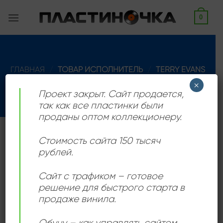
Skip
0
to
content
ГЛАВНАЯ
/
ТОВАР ИСПОЛНИТЕЛЬ
/
TERRY EVANS
×
ФИЛЬТРАЦИЯ
Проект закрыт. Сайт продается,
так как все пластинки были
проданы оптом коллекционеру.
Соул-певец из Виксбурга, штат Миссисипи,
Стоимость сайта 150 тысяч
переехал в Лос-Анджелес. Играл на гитаре и бэк-
рублей.
вокал для Лоуэлла Фулсона, ZZ Hill или BB King.
Сайт с трафиком – готовое
Родился 14 августа 1937 г. – умер 20 января 2018 г.
решение для быстрого старта в
продаже винила.
Товаров, соответствующих вашему запросу, не
обнаружено.
Обучу – как управлять сайтом,