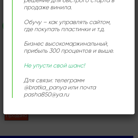
решение для быстрого старта в
продаже винила.
Обучу – как управлять сайтом,
Распродажа!
Add to
где покупать пластинки и т.д.
wishlist
Бизнес высокомаржинальный
,
прибыль 300 процентов и выше.
Не упусти свой шанс!
НОВАЯ ВОЛНА
Для связи: телеграмм
Steve Rodway – Horizontal
Hold
@bratka_panya или почта
Первоначальная
Текущая
1800,00
₽
1000,00
₽
pasha850@ya.ru
цена
цена:
составляла
1000,00 ₽.
Продается: Интернет-магазин
1800,00 ₽.
Пластиночка
Продано