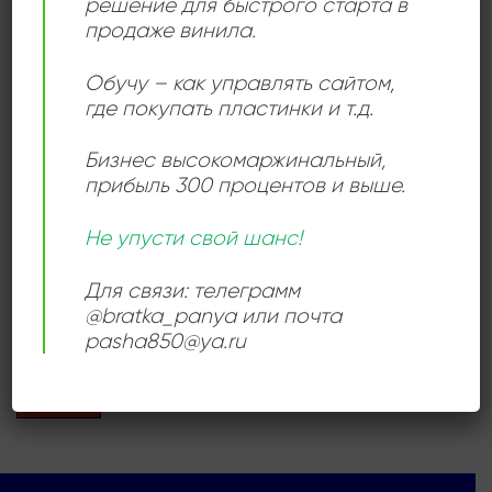
решение для быстрого старта в
зарождавшейся советской рок-сцене 1980-х годов.
продаже винила.
Обучу – как управлять сайтом,
Add to
где покупать пластинки и т.д.
wishlist
Бизнес высокомаржинальный
,
прибыль 300 процентов и выше.
Не упусти свой шанс!
ПОП РОК
Для связи: телеграмм
Бит-Квартет “Секрет”
720,00
₽
@bratka_panya или почта
pasha850@ya.ru
Продается: Интернет-магазин
Пластиночка
Продано