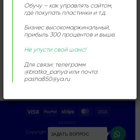
Обучу – как управлять сайтом,
где покупать пластинки и т.д.
Бизнес высокомаржинальный
,
прибыль 300 процентов и выше.
РОК
Rex – Where Do We Go
Не упусти свой шанс!
From Here?
3600,00
₽
Для связи: телеграмм
Продается: Интернет-магазин
@bratka_panya или почта
Пластиночка
pasha850@ya.ru
Продано
Visa
PayPal
Stripe
MasterCard
Cash
On
КАТАЛОГ
Delivery
Copyright 2026 ©
Все права защищены
ЗАДАТЬ ВОПРОС