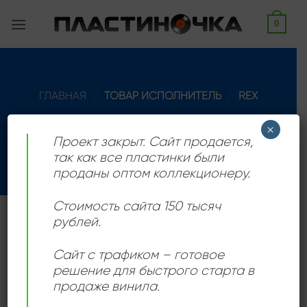
Skip
0
to
content
ГЛАВНАЯ
/
ТОВАР ИСПОЛНИТЕЛЬ
/
REX
ФИЛЬТРАЦИЯ
×
Проект закрыт. Сайт продается,
так как все пластинки были
проданы оптом коллекционеру.
Стоимость сайта 150 тысяч
рублей.
Бывший участник Atlanta’s Phaedra и Hydra
Сайт с трафиком – готовое
решение для быстрого старта в
Add to
продаже винила.
wishlist