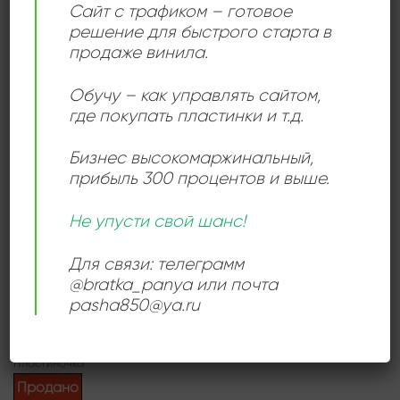
Сайт с трафиком – готовое
в истории поп-музыки. Ravenscroft также
решение для быстрого старта в
сотрудничал с такими артистами, как Pink Floyd,
продаже винила.
ABBA, Marvin Gaye и Daft Punk.
Обучу – как управлять сайтом,
где покупать пластинки и т.д.
Add to
wishlist
Бизнес высокомаржинальный
,
прибыль 300 процентов и выше.
Не упусти свой шанс!
Для связи: телеграмм
@bratka_panya или почта
КЛАССИЧЕСКИЙ РОК
Raf Ravenscroft – Lifeline
pasha850@ya.ru
600,00
₽
Продается: Интернет-магазин
Пластиночка
Продано