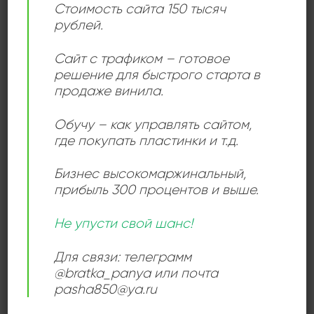
группы New Power Generation, состав которой
Стоимость сайта 150 тысяч
практически ежегодно менялся. Принс был введен в
рублей.
Зал славы рок-н-ролла в 2004 году.
Сайт с трафиком – готовое
Дата рождения: 7 июня 1958 года, Миннеаполис,
решение для быстрого старта в
Миннесота, США.
продаже винила.
Дата смерти: 21 апреля 2016 года, Чанхассен,
Обучу – как управлять сайтом,
Миннесота, США.
где покупать пластинки и т.д.
Бизнес высокомаржинальный
,
Add to
прибыль 300 процентов и выше.
wishlist
Не упусти свой шанс!
Для связи: телеграмм
@bratka_panya или почта
pasha850@ya.ru
ПОП МУЗЫКА
Prince & The New Power