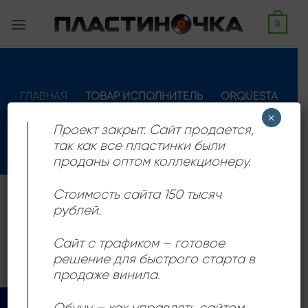
Skip
0
to
content
ГЛАВНАЯ
/
ТОВАР ИСПОЛНИТЕЛЬ
/
ORQUESTA
SOUL
×
Проект закрыт. Сайт продается,
ФИЛЬТРАЦИЯ
так как все пластинки были
проданы оптом коллекционеру.
Стоимость сайта 150 тысяч
Оркестр Соул
рублей.
Товаров, соответствующих вашему запросу, не
Сайт с трафиком – готовое
обнаружено.
решение для быстрого старта в
продаже винила.
Обучу – как управлять сайтом,