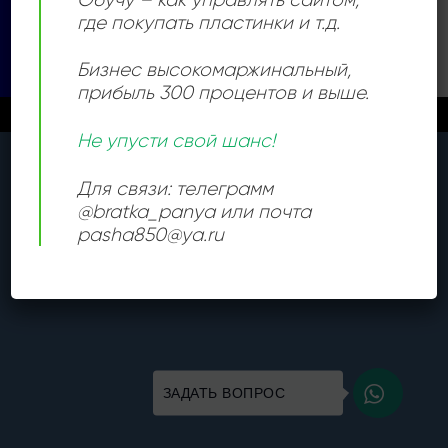
Visa
PayPal
Stripe
MasterCard
Cash
где покупать пластинки и т.д.
On
КАТАЛОГ
Delivery
Бизнес высокомаржинальный
,
Copyright 2026 ©
Все права защищены
прибыль 300 процентов и выше.
Новые поступления каждый день
Закрыть
Не упусти свой шанс!
Для связи: телеграмм
@bratka_panya или почта
pasha850@ya.ru
ЗАДАТЬ ВОПРОС