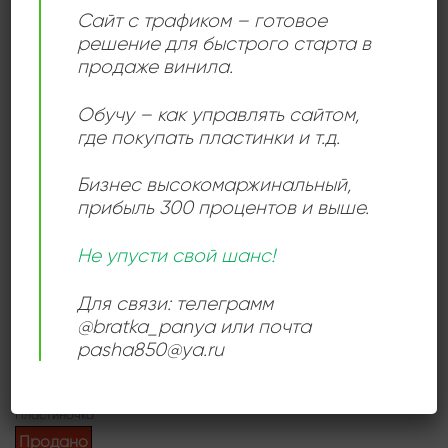
Сайт с трафиком – готовое
Российская империя
решение для быстрого старта в
Умер: 28 января 1935 года, Москва, СССР
продаже винила.
Обучу – как управлять сайтом,
Add to
где покупать пластинки и т.д.
wishlist
Бизнес высокомаржинальный
,
прибыль 300 процентов и выше.
Не упусти свой шанс!
КЛАССИЧЕСКАЯ МУЗЫКА
Для связи: телеграмм
Н. Римский-Корсаков, М.
@bratka_panya или почта
Ипполитов-Иванов, A.
Алябьев
pasha850@ya.ru
800,00
₽
Продается: Интернет-магазин
Пластиночка
Продано