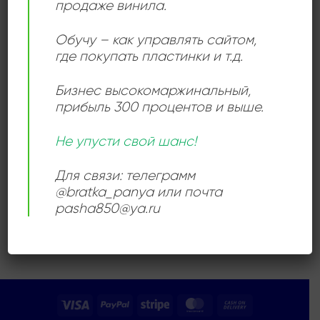
продаже винила.
Add to
wishlist
Обучу – как управлять сайтом,
где покупать пластинки и т.д.
Бизнес высокомаржинальный
,
прибыль 300 процентов и выше.
POWER POP
Не упусти свой шанс!
Mental As Anything –
Creatures Of Leisure
Для связи: телеграмм
1200,00
₽
@bratka_panya или почта
Продается: Интернет-магазин
pasha850@ya.ru
Пластиночка
Продано
Visa
PayPal
Stripe
MasterCard
Cash
On