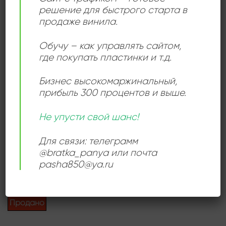
Родился 11 октября 1929 года в Праге, умер 22
решение для быстрого старта в
февраля 1979 года в Праге (бывшая Чехословакия).
продаже винила.
Обучу – как управлять сайтом,
где покупать пластинки и т.д.
Add to
wishlist
Бизнес высокомаржинальный
,
прибыль 300 процентов и выше.
Не упусти свой шанс!
ДЖАЗ
Для связи: телеграмм
Luděk Hulan – Milá
@bratka_panya или почта
Společnost
1440,00
₽
pasha850@ya.ru
Продается: Интернет-магазин
Пластиночка
Продано