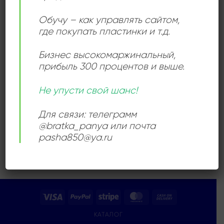
Обучу – как управлять сайтом,
где покупать пластинки и т.д.
Бизнес высокомаржинальный
,
прибыль 300 процентов и выше.
ДИСКО
Lawrence Hilton Jacobs –
Поёт Лоренс Хилтон
Не упусти свой шанс!
Джекобс
500,00
₽
Для связи: телеграмм
Продается: Интернет-магазин
@bratka_panya или почта
Пластиночка
pasha850@ya.ru
Продано
Visa
PayPal
Stripe
MasterCard
Cash
On
КАТАЛОГ
Delivery