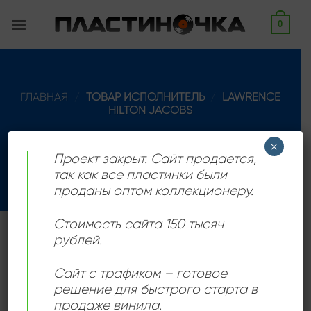
Skip
0
to
content
ГЛАВНАЯ
/
ТОВАР ИСПОЛНИТЕЛЬ
/
LAWRENCE
HILTON JACOBS
ФИЛЬТРАЦИЯ
×
Проект закрыт. Сайт продается,
так как все пластинки были
проданы оптом коллекционеру.
Стоимость сайта 150 тысяч
рублей.
Американский актер и певец
Сайт с трафиком – готовое
решение для быстрого старта в
Add to
продаже винила.
wishlist