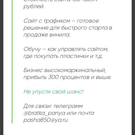
рублей.
Праге (бывшая Чехословакия). Член-основатель
Студии 5 (1958–1960), Танцевального оркестра
Сайт с трафиком – готовое
Чехословацкого радио (1960–1961) и SHQ (с 1961). Под
решение для быстрого старта в
псевдонимом доктор Евжен Гедвабный в 1966 году он
продаже винила.
также был одним из основателей Театра Яры
Цимрмана и фактически был автором имени
Обучу – как управлять сайтом,
вымышленного персонажа Яры Цимрмана.
где покупать пластинки и т.д.
Бизнес высокомаржинальный
,
прибыль 300 процентов и выше.
Add to
wishlist
Не упусти свой шанс!
Для связи: телеграмм
@bratka_panya или почта
pasha850@ya.ru
ДЖАЗ
Karel Velebný & SHQ –
Parnas