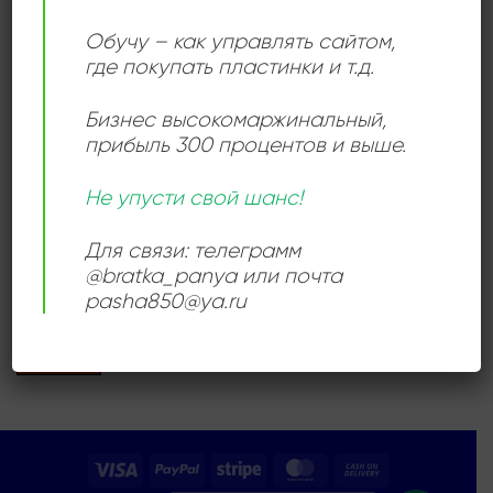
Add to
Обучу – как управлять сайтом,
wishlist
где покупать пластинки и т.д.
Бизнес высокомаржинальный
,
прибыль 300 процентов и выше.
Не упусти свой шанс!
ПОП МУЗЫКА
Джулиан Леннон –
Для связи: телеграмм
Валотт
600,00
₽
@bratka_panya или почта
pasha850@ya.ru
Продается: Интернет-магазин
Пластиночка
Продано
Visa
PayPal
Stripe
MasterCard
Cash
On