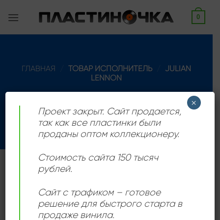
Skip
0
to
content
ГЛАВНАЯ
/
ТОВАР ИСПОЛНИТЕЛЬ
/
JULIAN
LENNON
ФИЛЬТРАЦИЯ
×
Проект закрыт. Сайт продается,
так как все пластинки были
проданы оптом коллекционеру.
Стоимость сайта 150 тысяч
рублей.
Британский музыкант и автор песен, родился 8
апреля 1963 в Ливерпуле, сын Джона Леннона и
Сайт с трафиком – готовое
Синтии Леннон.
решение для быстрого старта в
продаже винила.