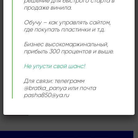
решение для быстрого старта в
продаже винила.
Add to
wishlist
Обучу – как управлять сайтом,
где покупать пластинки и т.д.
Бизнес высокомаржинальный
,
прибыль 300 процентов и выше.
МУЗЫКА ЭКРАНА И СЦЕНЫ
John Williams – Close
Не упусти свой шанс!
Encounters Of The Third
Kind (Original Motion
Для связи: телеграмм
Picture Soundtrack)
1800,00
₽
@bratka_panya или почта
pasha850@ya.ru
Продается: Интернет-магазин
Пластиночка
Продано