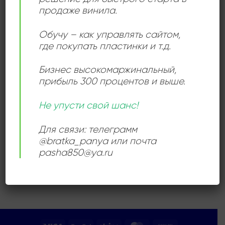
продаже винила.
Add to
Обучу – как управлять сайтом,
wishlist
где покупать пластинки и т.д.
Бизнес высокомаржинальный
,
прибыль 300 процентов и выше.
Не упусти свой шанс!
КЛАССИЧЕСКАЯ МУЗЫКА
Джоэл Шпигельман – Бах
В Стиле “Нью Эйдж”
Для связи: телеграмм
1800,00
₽
@bratka_panya или почта
pasha850@ya.ru
Продается: Интернет-магазин
Пластиночка
Продано