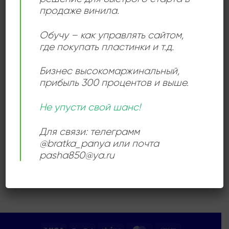
продаже винила.
Add to
Обучу – как управлять сайтом,
wishlist
где покупать пластинки и т.д.
Бизнес высокомаржинальный
,
прибыль 300 процентов и выше.
Не упусти свой шанс!
БЛЮЗ
Jenaer Oldtimers – Mit
Banjo Und Tuba
Для связи: телеграмм
300,00
₽
@bratka_panya или почта
pasha850@ya.ru
Продается: Интернет-магазин
Пластиночка
Продано