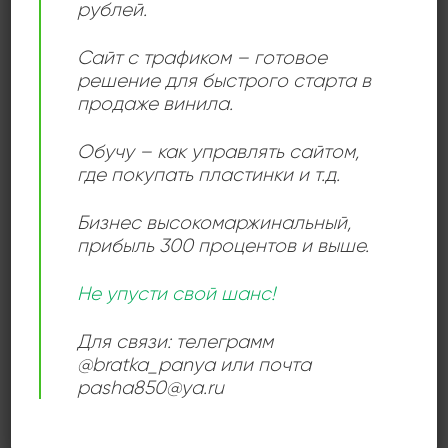
рублей.
польской импровизационной школы. Их музыка
отличалась глубокой экспрессией, насыщенными
Сайт с трафиком – готовое
импровизациями и европейской лиричностью.
решение для быстрого старта в
Особенно ценится за живые записи и редкие
продаже винила.
издания 70–80-х годов, выпущенные на лейбле
Poljazz и других восточноевропейских винилах.
Обучу – как управлять сайтом,
где покупать пластинки и т.д.
Бизнес высокомаржинальный
,
Add to
прибыль 300 процентов и выше.
wishlist
Не упусти свой шанс!
Для связи: телеграмм
@bratka_panya или почта
pasha850@ya.ru
ДЖАЗ
Janusz Muniak Quintet –
Question Mark
2500,00
₽