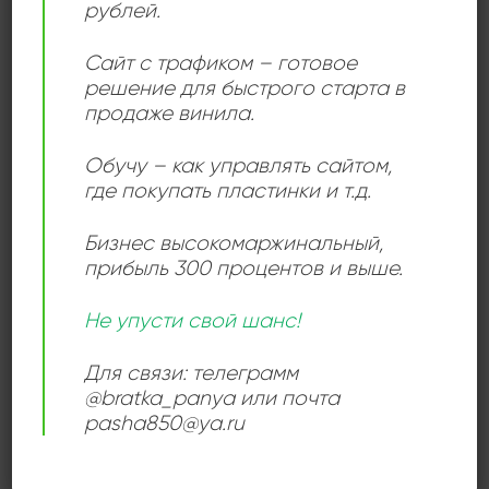
рублей.
Болгарии, особенно в 1970–1980-х годах. Благодаря
своей глубокой музыкальной культуре, тонкому слуху
Сайт с трафиком – готовое
и индивидуальному подходу к каждому ученику,
решение для быстрого старта в
Чмихова воспитала целую плеяду артистов, среди
продаже винила.
которых особенно выделяется Камелия Тодорова.
Обучу – как управлять сайтом,
где покупать пластинки и т.д.
Add to
Бизнес высокомаржинальный
,
wishlist
прибыль 300 процентов и выше.
Не упусти свой шанс!
Для связи: телеграмм
@bratka_panya или почта
КАНТРИ
Ирина Чмихова Irina
pasha850@ya.ru
Chmihova – Russian And
Gipsy Songs
400,00
₽