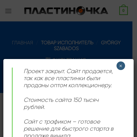
Skip
0
to
content
ГЛАВНАЯ
/
ТОВАР ИСПОЛНИТЕЛЬ
/
GYÖRGY
SZABADOS
ФИЛЬТРАЦИЯ
×
Проект закрыт. Сайт продается,
так как все пластинки были
проданы оптом коллекционеру.
Стоимость сайта 150 тысяч
Венгерский джазовый пианист и композитор,
рублей.
родился 13 июля 1939 года в Будапеште, Венгрия,
Сайт с трафиком – готовое
умер 10 июня 2011 года в Надьмароше, Венгрия.
решение для быстрого старта в
продаже винила.