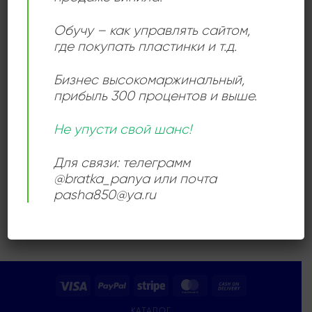
Add to
Обучу – как управлять сайтом,
wishlist
где покупать пластинки и т.д.
Бизнес высокомаржинальный
,
прибыль 300 процентов и выше.
Не упусти свой шанс!
ДЖАЗ
Szabados – Adyton
2000,00
₽
Для связи: телеграмм
@bratka_panya или почта
Продается: Интернет-магазин
pasha850@ya.ru
Пластиночка
Продано
Visa
PayPal
Stripe
MasterCard
Cash
On
КАТАЛОГ