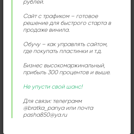
рублей.
мира, включая США и Европу. Например, в России
он продал более 14 миллионов пластинок. Он часто
Сайт с трафиком – готовое
выступал в Лас-Вегасе.
решение для быстрого старта в
продаже винила.
(родился в 1949 году в Новом Южном Уэльсе,
Австралия — скончался 10 июля 2018 года).
Обучу – как управлять сайтом,
где покупать пластинки и т.д.
Бизнес высокомаржинальный
,
Add to
прибыль 300 процентов и выше.
wishlist
Не упусти свой шанс!
Для связи: телеграмм
@bratka_panya или почта
pasha850@ya.ru
ПОП РОК
Грег Бонам И Вокальный
Дуэт «Липс» – В Москве
120,00
₽