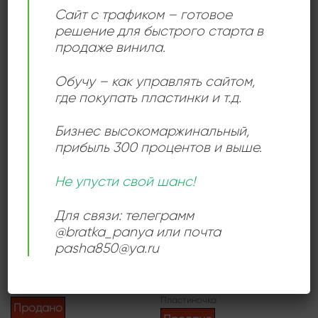
Сайт с трафиком – готовое
Эмигрировал в Канаду в 1983 году, а затем в
решение для быстрого старта в
Западный Берлин в 1985 году. Профессор саксофона
продаже винила.
и биг-бэнда в Дрездене.
Обучу – как управлять сайтом,
где покупать пластинки и т.д.
Add to
Add to
wishlist
wishlist
Бизнес высокомаржинальный
,
прибыль 300 процентов и выше.
Не упусти свой шанс!
Для связи: телеграмм
ДЖАЗ
ДЖАЗ
@bratka_panya или почта
Jens Gerlach, Friedhelm
Friedhelm Schönfeld
pasha850@ya.ru
Schönfeld – Jazz
1200,00
₽
960,00
₽
Продается: Интернет-магазин
Продается: Интернет-магазин
Пластиночка
Пластиночка
Продано