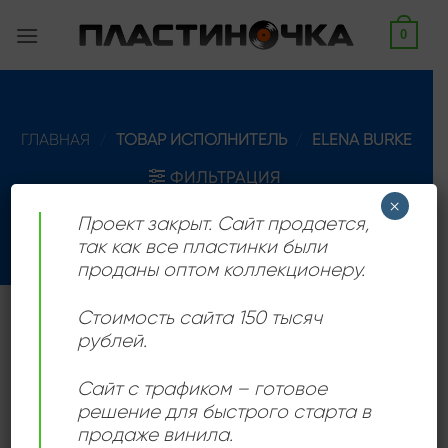
Skip
0
to
content
ГЛАВНАЯ
/
ТОВАР ИСПОЛНИТЕЛЬ
/
ELENA BURKE
ФИЛЬТРАЦИЯ
×
Проект закрыт. Сайт продается,
так как все пластинки были
проданы оптом коллекционеру.
Стоимость сайта 150 тысяч
Кубинка, певица болеро и романтических баллад,
рублей.
родилась 28 февраля 1928 года в Гаване, Куба,
умерла 9 июня 2002 года в Гаване, Куба.
Сайт с трафиком – готовое
решение для быстрого старта в
продаже винила.