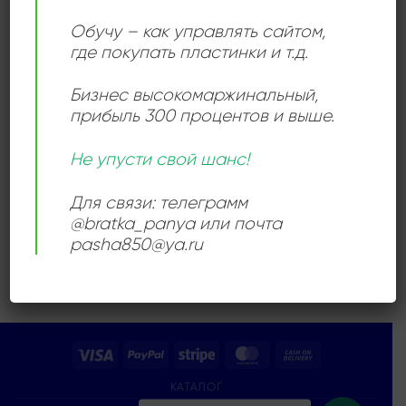
Add to
wishlist
Обучу – как управлять сайтом,
где покупать пластинки и т.д.
Бизнес высокомаржинальный
,
прибыль 300 процентов и выше.
Не упусти свой шанс!
ГУАРАЧА
Elena
3000,00
₽
Для связи: телеграмм
Продается: Интернет-магазин
@bratka_panya или почта
Пластиночка
pasha850@ya.ru
Продано
Visa
PayPal
Stripe
MasterCard
Cash
On
КАТАЛОГ
Delivery