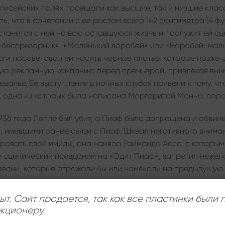
Елисейских полях посещали как высшие, так и низшие клас
ь, что в сочетании с ее ростом всего 142 сантиметра (4 ф
станется с ней на всю оставшуюся жизнь и послужит ей сц
беспризорник», «Маленький воробей» или «Воробей-малы
а и посоветовал ей носить черное платье, которое позже 
ую рекламную кампанию перед премьерой, привлекая вним
алье. Ее выступления в ночных клубах привели к тому, чт
, одна из которых была написана Маргаритой Монно, сора
1936 года Лепле был убит, а Пиаф была допрошена и обвине
, имевшими ранее связи с Пиаф. Шквал негативного внима
ровать свой имидж, она наняла Раймонда Ассо, с которым
е сценический псевдоним на «Эдит Пиаф», запретил нежел
песни, которые отражали бы или намекали на предыдущую 
у Эдит сыграла одну из главных ролей в успешной одноактно
ыт. Сайт продается, так как все пластинки были
ужить с известными людьми, в том числе с Шевалье и поэт
кционеру.
ен и сотрудничала с композиторами над мелодиями. В 1944