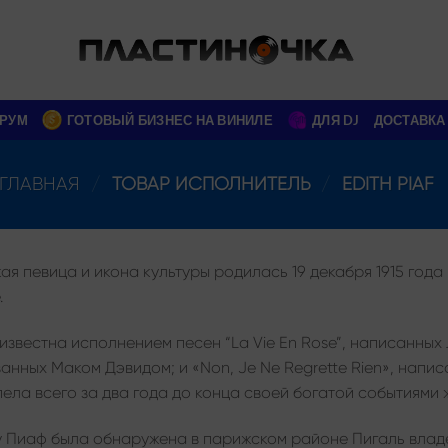
РУМ
ГОТОВЫЙ БИЗНЕС НА ВИНИЛЕ
ДЛЯ DJ
ДОСТАВКА
ГЛАВНАЯ
/
ТОВАР ИСПОЛНИТЕЛЬ
/
EDITH PIAF
я певица и икона культуры родилась 19 декабря 1915 года 
.
звестна исполнением песен “La Vie En Rose”, написанных 
анных Маком Дэвидом; и «Non, Je Ne Regrette Rien», нап
ела всего за два года до конца своей богатой событиями 
ду Пиаф была обнаружена в парижском районе Пигаль владе