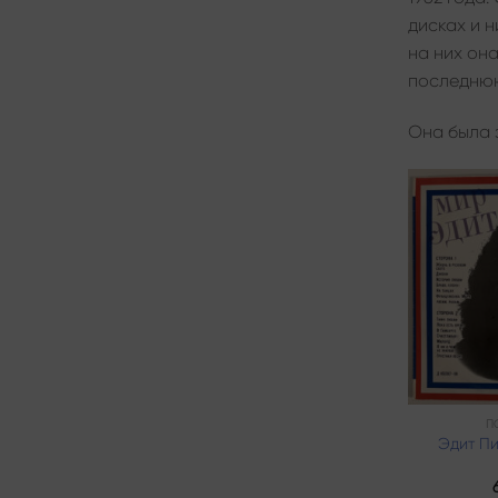
дисках и н
на них она
последнюю
Она была з
П
Эдит П