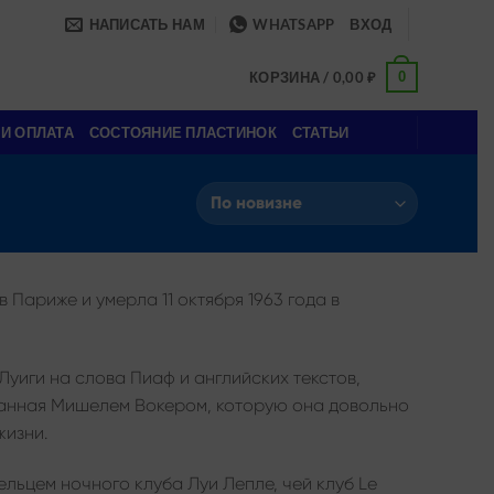
НАПИСАТЬ НАМ
WHATSAPP
ВХОД
0
КОРЗИНА /
0,00
₽
 И ОПЛАТА
СОСТОЯНИЕ ПЛАСТИНОК
СТАТЬИ
в Париже и умерла 11 октября 1963 года в
Луиги на слова Пиаф и английских текстов,
исанная Мишелем Вокером, которую она довольно
жизни.
льцем ночного клуба Луи Лепле, чей клуб Le