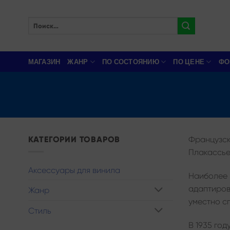
Skip
to
Искать:
content
МАГАЗИН
ЖАНР
ПО СОСТОЯНИЮ
ПО ЦЕНЕ
ФО
КАТЕГОРИИ ТОВАРОВ
Французска
Плакассье
Аксессуары для винила
Наиболее и
адаптиров
Жанр
уместно сп
Стиль
В 1935 го