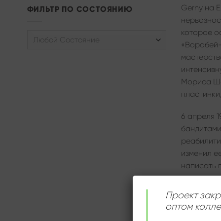
Gerny на 
ФИЛЬТР ПО СОСТОЯНИЮ
нервозност
которое о
Любой Состояние
«Воробей-
мастерств
интенсивн
Мориса Шев
пластинки
6 апреля 
бандитами
реабилити
изменил е
написать 
В 1940 год
Проект закр
начала др
оптом колле
своих пес