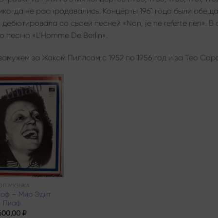
икогда не распродавались. Концерты 1961 года были обеща
 дебютировала со своей песней «Non, je ne referte rien». 
 песню «L’Homme De Berlin».
амужем за Жаком Пиллсом с 1952 по 1956 год и за Тео Сарап
Add to
wishlist
ОП МУЗЫКА
иаф – Мир Эдит
Пиаф
600,00
₽