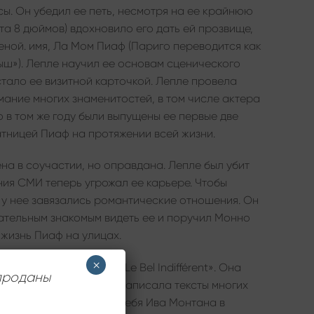
сы. Он убедил ее петь, несмотря на ее крайнюю
ута 8 дюймов) вдохновило его дать ей прозвище,
еной. имя, Ла Мом Пиаф (Париго переводится как
ш»). Лепле научил ее основам сценического
стало ее визитной карточкой. Лепле провела
ание многих знаменитостей, в том числе актера
о в том же году были выпущены ее первые две
тницей Пиаф на протяжении всей жизни.
на в соучастии, но оправдана. Лепле был убит
ния СМИ теперь угрожал ее карьере. Чтобы
 у нее завязались романтические отношения. Он
ательным знакомым видеть ее и поручил Монно
жизнь Пиаф на улицах.
×
й пьесе Жана Кокто «Le Bel Indifférent». Она
 проданы
ом Жаком Боржеа. Она написала тексты многих
 году она открыла для себя Ива Монтана в