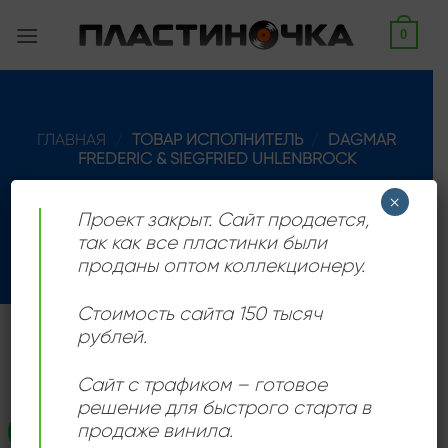
Skip
0
to
content
ГЛАВНАЯ
/
ТОВАР ИСПОЛНИТЕЛЬ
/
DAGMAR
FREDERIC & SIEGFRIED UHLENBROCK
ФИЛЬТРАЦИЯ
×
Проект закрыт. Сайт продается,
так как все пластинки были
проданы оптом коллекционеру.
Стоимость сайта 150 тысяч
рублей.
Вокальный дуэт из ГДР.
Сайт с трафиком – готовое
решение для быстрого старта в
продаже винила.
Распродажа!
Add to
wishlist