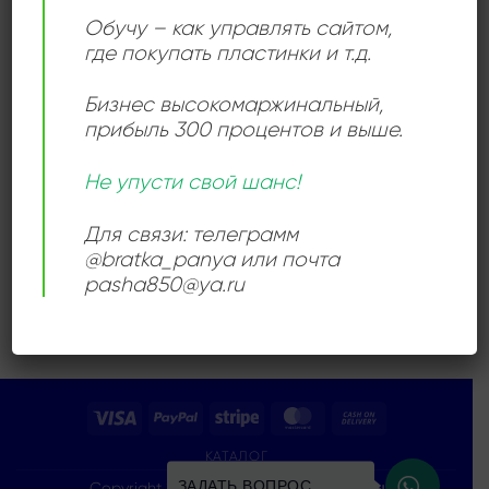
wishlist
Обучу – как управлять сайтом,
где покупать пластинки и т.д.
Бизнес высокомаржинальный
,
прибыль 300 процентов и выше.
ДИСКО
Не упусти свой шанс!
Champaign – How ‘Bout
Us
1200,00
₽
Для связи: телеграмм
@bratka_panya или почта
Продается: Интернет-магазин
Пластиночка
pasha850@ya.ru
Продано
Visa
PayPal
Stripe
MasterCard
Cash
On
КАТАЛОГ
Delivery
ЗАДАТЬ ВОПРОС
Copyright 2026 ©
Все права защищены