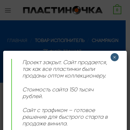
Skip
0
to
content
ГЛАВНАЯ
/
ТОВАР ИСПОЛНИТЕЛЬ
/
CHAMPAIGN
ФИЛЬТРАЦИЯ
×
Проект закрыт. Сайт продается,
так как все пластинки были
проданы оптом коллекционеру.
Стоимость сайта 150 тысяч
Группа, названная в честь города в Иллинойсе
рублей.
Champaign. Известны по их хиту “How ‘Bout Us”
Сайт с трафиком – готовое
решение для быстрого старта в
продаже винила.
Add to