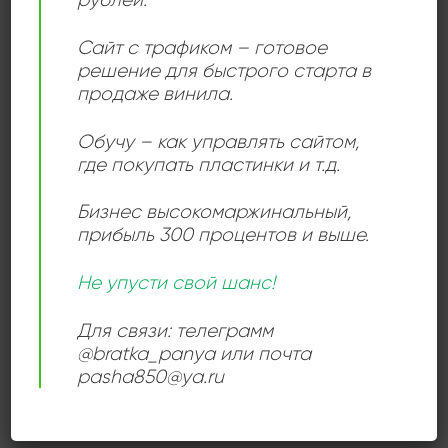
композитор, дирижер, пианист, гитарист и критик,
один из первых значительных композиторов
Сайт с трафиком – готовое
решение для быстрого старта в
романтической школы.
продаже винила.
Обучу – как управлять сайтом,
Add to
где покупать пластинки и т.д.
wishlist
Бизнес высокомаржинальный
,
прибыль 300 процентов и выше.
Не упусти свой шанс!
КЛАССИЧЕСКАЯ МУЗЫКА
Для связи: телеграмм
Wolfgang Amadeus
Mozart, Carl Maria von
@bratka_panya или почта
Weber, Felix Mendelssohn-
pasha850@ya.ru
Bartholdy, Hugo Wolf,
Фестивален Оркестьр
Симфониета
1200,00
₽