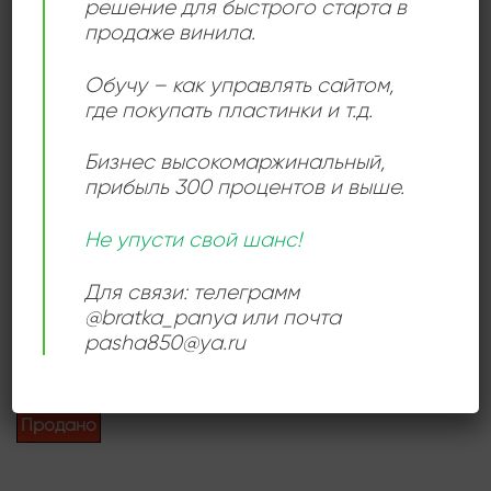
решение для быстрого старта в
продаже винила.
Обучу – как управлять сайтом,
Add to
wishlist
где покупать пластинки и т.д.
Бизнес высокомаржинальный
,
прибыль 300 процентов и выше.
Не упусти свой шанс!
БИГ-БЕНД
Tadd Dameron, Babs
Для связи: телеграмм
Gonzales, Dizzy Gillespie –
@bratka_panya или почта
Strictly Bebop
840,00
₽
pasha850@ya.ru
Продается: Интернет-магазин
Пластиночка
Продано