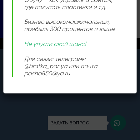
где покупать пластинки и т.д.
Visa
PayPal
Stripe
MasterCard
Cash
On
Бизнес высокомаржинальный
,
КАТАЛОГ
Delivery
прибыль 300 процентов и выше.
Copyright 2026 ©
Все права защищены
Не упусти свой шанс!
Новые поступления каждый день
Закрыть
Для связи: телеграмм
@bratka_panya или почта
pasha850@ya.ru
ЗАДАТЬ ВОПРОС