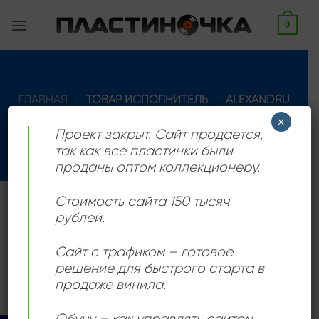
Skip
0
to
content
ГЛАВНАЯ
/
ТОВАР ИСПОЛНИТЕЛЬ
/
ALEXANDRU
ANDRIEȘ
×
Проект закрыт. Сайт продается,
ФИЛЬТРАЦИЯ
так как все пластинки были
проданы оптом коллекционеру.
Стоимость сайта 150 тысяч
Румынский музыкант родился 13 октября 1954 года в
рублей.
Брашове.
Сайт с трафиком – готовое
Товаров, соответствующих вашему запросу, не
решение для быстрого старта в
обнаружено.
продаже винила.
Обучу – как управлять сайтом,