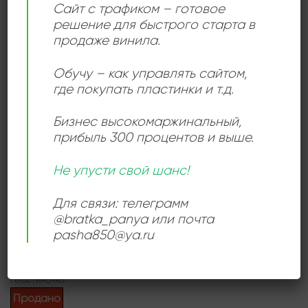
Сайт с трафиком – готовое
году.
решение для быстрого старта в
продаже винила.
Обучу – как управлять сайтом,
Add to
wishlist
где покупать пластинки и т.д.
Бизнес высокомаржинальный
,
прибыль 300 процентов и выше.
Не упусти свой шанс!
МУЗЫКА ЭКРАНА И СЦЕНЫ
Александр Зацепин —
Для связи: телеграмм
Леонид Дербенев.
@bratka_panya или почта
Группа «Аракс» – Песни
Из К/ф „Узнай Меня”
pasha850@ya.ru
960,00
₽
Продается: Интернет-магазин
Пластиночка
Продано