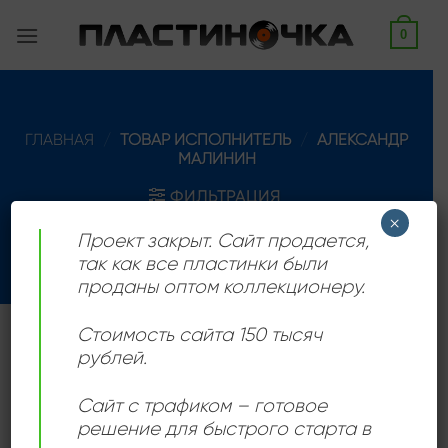
Skip
0
to
content
ГЛАВНАЯ
/
ТОВАР ИСПОЛНИТЕЛЬ
/
АЛЕКСАНДР
МАЛИНИН
ФИЛЬТРАЦИЯ
×
Проект закрыт. Сайт продается,
так как все пластинки были
проданы оптом коллекционеру.
Стоимость сайта 150 тысяч
Настоящее имя Александр Николаевич Выгузов. Поп
рублей.
певец, родился 16.11.1958 года.
Сайт с трафиком – готовое
решение для быстрого старта в