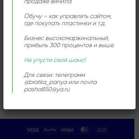
продаже винила.
Add to
Add to
wishlist
wishlist
Обучу – как управлять сайтом,
где покупать пластинки и т.д.
Бизнес высокомаржинальный
,
прибыль 300 процентов и выше.
ВОКАЛ
ПОП МУЗЫКА
Александр Малинин =
Александр Малининъ
Не упусти свой шанс!
Alexander Malinin –
360,00
₽
Неприкаянный
800,00
₽
Продается: Интернет-магазин
Для связи: телеграмм
Пластиночка
@bratka_panya или почта
Продается: Интернет-магазин
Продано
pasha850@ya.ru
Пластиночка
Продано
Visa
PayPal
Stripe
MasterCard
Cash
On