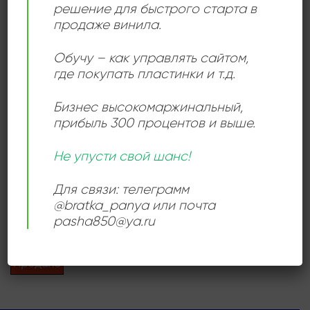
происходит от латинского «novus» = «новый».
решение для быстрого старта в
продаже винила.
Обучу – как управлять сайтом,
Add to
где покупать пластинки и т.д.
wishlist
Бизнес высокомаржинальный
,
прибыль 300 процентов и выше.
Не упусти свой шанс!
КЛАССИЧЕСКАЯ МУЗЫКА
Hanns Eisler – Lieder Mit
Для связи: телеграмм
Ernst Busch
@bratka_panya или почта
960,00
₽
pasha850@ya.ru
Продается: Интернет-магазин
Пластиночка
Продано