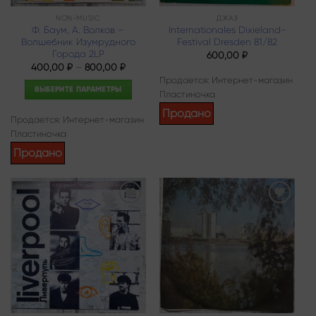
NON-MUSIC
ДЖАЗ
Ф. Баум, А. Волков –
Internationales Dixieland-
Волшебник Изумрудного
Festival Dresden 81/82
Города 2LP
600,00
₽
400,00
₽
–
800,00
₽
Продается: Интернет-магазин
ВЫБЕРИТЕ ПАРАМЕТРЫ
Пластиночка
Этот
Продано
Продается: Интернет-магазин
товар
Пластиночка
имеет
несколько
Продано
вариаций.
Опции
можно
выбрать
Add to
Add to
wishlist
wishlist
на
странице
товара.