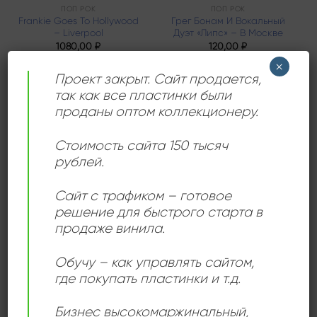
ПОП РОК
ПОП РОК
Frankie Goes To Hollywood
Грег Бонам И Вокальный
– Liverpool
Дуэт «Липс» – В Москве
1080,00
₽
120,00
₽
×
Продается: Интернет-магазин
Продается: Интернет-магазин
Проект закрыт. Сайт продается,
Пластиночка
Пластиночка
так как все пластинки были
Продано
Продано
проданы оптом коллекционеру.
Стоимость сайта 150 тысяч
рублей.
Add to
Add to
wishlist
wishlist
Сайт с трафиком – готовое
решение для быстрого старта в
продаже винила.
Обучу – как управлять сайтом,
где покупать пластинки и т.д.
КЛАССИЧЕСКИЙ РОК
ТЕХ ХАУС
Roger Chapman – Roger
2 Dawgs – It’s A Dawgs
Chapman
Life
Бизнес высокомаржинальный
,
1200,00
₽
1000,00
₽