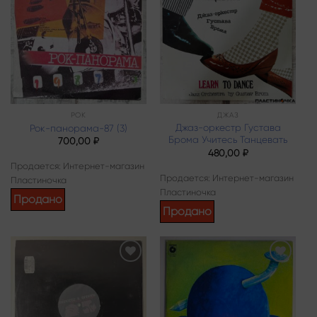
Add to
Add to
wishlist
wishlist
РОК
ДЖАЗ
Джаз-оркестр Густава
Рок-панорама-87 (3)
Брома Учитесь Танцевать
700,00
₽
480,00
₽
Продается: Интернет-магазин
Продается: Интернет-магазин
Пластиночка
Пластиночка
Продано
Продано
Add to
Add to
wishlist
wishlist