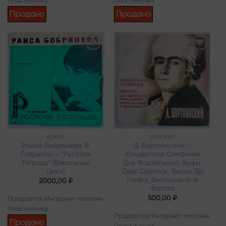
Пластиночка
Пластиночка
Продано
Продано
Add to
Add to
wishlist
wishlist
ВОКАЛ
БАРОККО
Раиса Бобринева, В.
Д. Бортнянский –
Гаврилин – “Русская
Концертная Симфония
Тетрадь” (Вокальный
Для Фортепиано, Арфы,
Цикл)
Двух Скрипок, Виолы Да
Гамба, Виолончели И
2000,00
₽
Фагота
500,00
₽
Продается: Интернет-магазин
Пластиночка
Продается: Интернет-магазин
Продано
Пластиночка