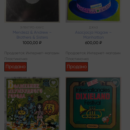
ЭЛЕКТРО-ХАУС
ДЖАЗ
Mendezz & Andrew –
Asocjacja Hagaw –
Brothers & Sisters
Manhattan
1000,00
₽
600,00
₽
Продается: Интернет-магазин
Продается: Интернет-магазин
Пластиночка
Пластиночка
Продано
Продано
Add to
Add to
wishlist
wishlist