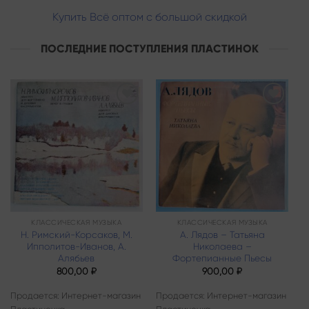
Купить Всё оптом с большой скидкой
ПОСЛЕДНИЕ ПОСТУПЛЕНИЯ ПЛАСТИНОК
Add to
Add to
wishlist
wishlist
КЛАССИЧЕСКАЯ МУЗЫКА
КЛАССИЧЕСКАЯ МУЗЫКА
Н. Римский-Корсаков, М.
А. Лядов – Татьяна
Ипполитов-Иванов, A.
Николаева –
Алябьев
Фортепианные Пьесы
800,00
₽
900,00
₽
Продается: Интернет-магазин
Продается: Интернет-магазин