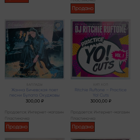
Продано
Add to
Add to
wishlist
wishlist
БАЛЛАДЫ
ХИП ХОП
Жанна Бичевская поет
Ritchie Ruftone – Practice
песни Булата Окуджавы
Yo! Cuts
300,00
₽
3000,00
₽
Продается: Интернет-магазин
Продается: Интернет-магазин
Пластиночка
Пластиночка
Продано
Продано