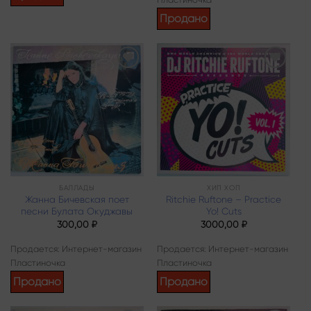
Продано
Add to
Add to
wishlist
wishlist
БАЛЛАДЫ
ХИП ХОП
Жанна Бичевская поет
Ritchie Ruftone – Practice
песни Булата Окуджавы
Yo! Cuts
300,00
₽
3000,00
₽
Продается: Интернет-магазин
Продается: Интернет-магазин
Пластиночка
Пластиночка
Продано
Продано