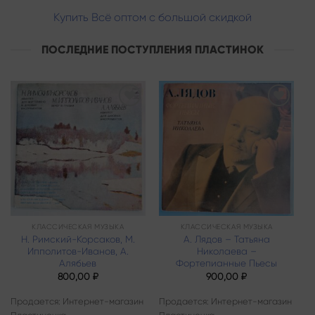
Купить Всё оптом с большой скидкой
ПОСЛЕДНИЕ ПОСТУПЛЕНИЯ ПЛАСТИНОК
Add to
Add to
wishlist
wishlist
КЛАССИЧЕСКАЯ МУЗЫКА
КЛАССИЧЕСКАЯ МУЗЫКА
Н. Римский-Корсаков, М.
А. Лядов – Татьяна
Ипполитов-Иванов, A.
Николаева –
Алябьев
Фортепианные Пьесы
800,00
₽
900,00
₽
Продается: Интернет-магазин
Продается: Интернет-магазин