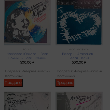
Add to
Add to
wishlist
wishlist
ВОКАЛ
ФОЛК-МУЗЫКА
Изабелла Юрьева – Если
Валерий Агафонов –
Помнишь, Если Любишь
Белая Песня
500,00
₽
500,00
₽
Продается: Интернет-магазин
Продается: Интернет-магазин
Пластиночка
Пластиночка
Продано
Продано
Add to
Add to
wishlist
wishlist