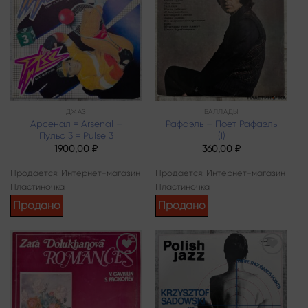
Add to
Add to
wishlist
wishlist
ДЖАЗ
БАЛЛАДЫ
Арсенал = Arsenal –
Рафаэль – Поет Рафаэль
Пульс 3 = Pulse 3
(I)
1900,00
₽
360,00
₽
Продается: Интернет-магазин
Продается: Интернет-магазин
Пластиночка
Пластиночка
Продано
Продано
Add to
Add to
wishlist
wishlist