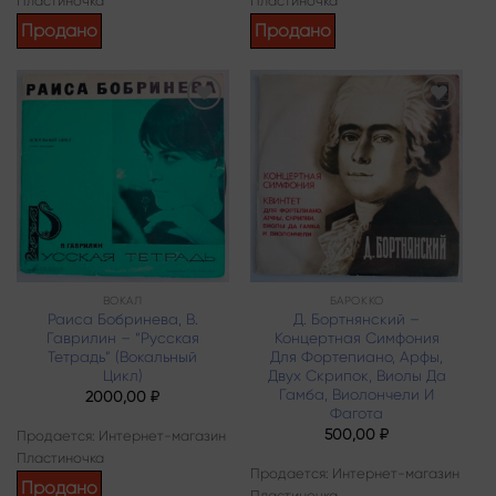
Пластиночка
Пластиночка
Продано
Продано
Add to
Add to
wishlist
wishlist
ВОКАЛ
БАРОККО
Раиса Бобринева, В.
Д. Бортнянский –
Гаврилин – “Русская
Концертная Симфония
Тетрадь” (Вокальный
Для Фортепиано, Арфы,
Цикл)
Двух Скрипок, Виолы Да
Гамба, Виолончели И
2000,00
₽
Фагота
500,00
₽
Продается: Интернет-магазин
Пластиночка
Продается: Интернет-магазин
Продано
Пластиночка