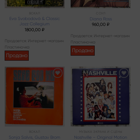
ВОКАЛ
СОУЛ
Eva Svobodová & Classic
Diana Ross
Jazz Collegium
960,00
₽
1800,00
₽
Продается: Интернет-магазин
Продается: Интернет-магазин
Пластиночка
Пластиночка
Продано
Продано
Add to
Add to
wishlist
wishlist
ВОКАЛ
МУЗЫКА ЭКРАНА И СЦЕНЫ
Sonja Salvis, Gustav Brom
Nashville – Original Motion