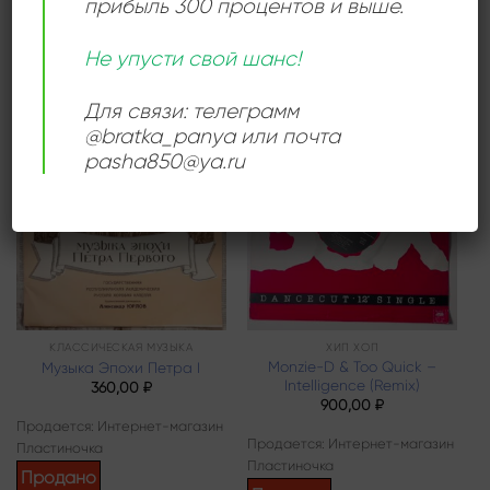
прибыль 300 процентов и выше.
Продано
Продается: Интернет-магазин
Пластиночка
Не упусти свой шанс!
Продано
Для связи: телеграмм
@bratka_panya или почта
pasha850@ya.ru
Add to
Add to
wishlist
wishlist
КЛАССИЧЕСКАЯ МУЗЫКА
ХИП ХОП
Monzie-D & Too Quick –
Музыка Эпохи Петра I
Intelligence (Remix)
360,00
₽
900,00
₽
Продается: Интернет-магазин
Продается: Интернет-магазин
Пластиночка
Пластиночка
Продано