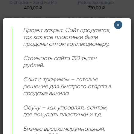
Orchestra – Send For Me
Picture Soundtrack
400,00
₽
720,00
₽
Продается: Интернет-магазин
Продается: Интернет-магазин
×
Пластиночка
Пластиночка
Проект закрыт. Сайт продается,
Продано
Продано
так как все пластинки были
проданы оптом коллекционеру.
Стоимость сайта 150 тысяч
Add to
Add to
wishlist
wishlist
рублей.
Сайт с трафиком – готовое
решение для быстрого старта в
продаже винила.
ПОП МУЗЫКА
КЛАССИЧЕСКАЯ МУЗЫКА
Обучу – как управлять сайтом,
Николай Евров Igor
ELO – Time
где покупать пластинки и т.д.
Stravinsky, Nikolay Evrov –
2400,00
₽
Capricio For Piano And
Orchestra
Продается: Интернет-магазин
Бизнес высокомаржинальный
,
1080,00
₽
Пластиночка