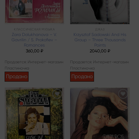
КЛАССИЧЕСКАЯ МУЗЫКА
ДЖАЗ
Zara Dolukhanova – V.
Krzysztof Sadowski And His
Gavrilin / S. Prokofiev –
Group – Three Thousands
Romances
Points
360,00
₽
2040,00
₽
Продается: Интернет-магазин
Продается: Интернет-магазин
Пластиночка
Пластиночка
Продано
Продано
Add to
Add to
wishlist
wishlist