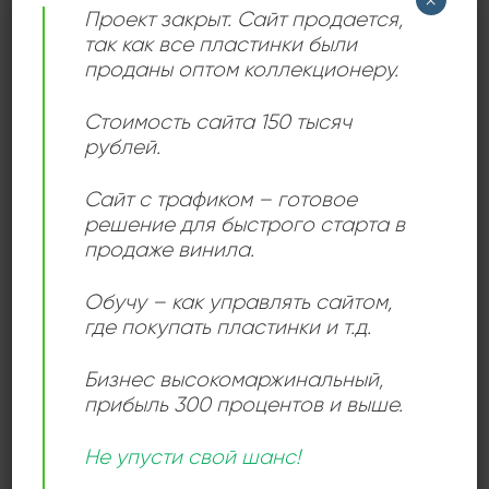
×
85725881364
83936698646
Проект закрыт. Сайт продается,
Пушкин
Bertioga
так как все пластинки были
проданы оптом коллекционеру.
ПОСЕТИТЬ
ПОСЕТИТЬ
МАГАЗИН
МАГАЗИН
Стоимость сайта 150 тысяч
рублей.
Сайт с трафиком – готовое
решение для быстрого старта в
продаже винила.
Обучу – как управлять сайтом,
где покупать пластинки и т.д.
Бизнес высокомаржинальный
,
прибыль 300 процентов и выше.
EventHunter
Planer2024
Не упусти свой шанс!