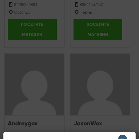
87785226883
88546347452
Cotonou
Пермь
ПОСЕТИТЬ
ПОСЕТИТЬ
МАГАЗИН
МАГАЗИН
Andreygox
JasonWox