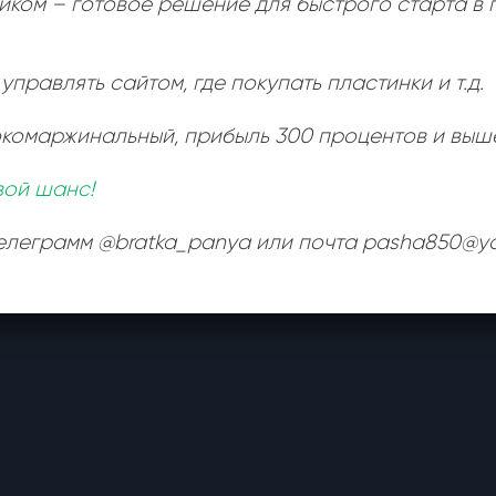
иком – готовое решение для быстрого старта в
управлять сайтом, где покупать пластинки и т.д.
окомаржинальный
, прибыль 300 процентов и выш
вой шанс!
телеграмм @bratka_panya или почта pasha850@ya