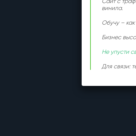
Сайт с траф
винила.
Обучу – как 
Бизнес выс
Не упусти с
Для связи: 