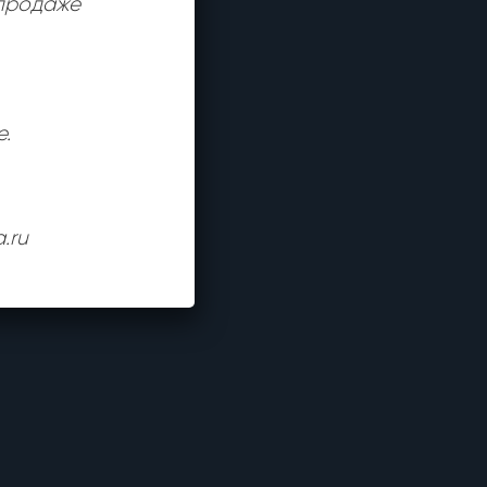
 продаже
е.
.ru