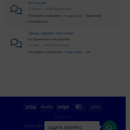
От
Semen88
2 Ответа · 1 648 Просмотров
Последнее сообщение:
3 года назад
· Удаленный
пользователь
Прошу оценить пластинки
От Удаленный пользователь
1 Ответ · 2 016 Просмотров
Последнее сообщение:
4 года назад
·
petr
Visa
PayPal
Stripe
MasterCard
Cash
On
КАТАЛОГ
Delivery
Copyright 2026 ©
Все права защищены
ЗАДАТЬ ВОПРОС